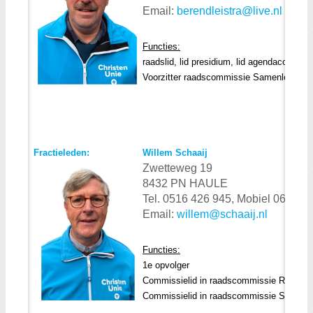
Zoeken:
Email:
berendleistra@live.nl
Zoeken
Functies:
raadslid, lid presidium, lid agendacommissi
Voorzitter raadscommissie Samenleving
Fractieled
en:
Willem Schaaij
Zwetteweg 19
8432 PN HAULE
Tel. 0516 426 945, Mobiel 06 537
Email:
willem@schaaij.nl
Functies:
1e opvolger
Commissielid in raadscommissie Ruimte
Commissielid in raadscommissie Samenle