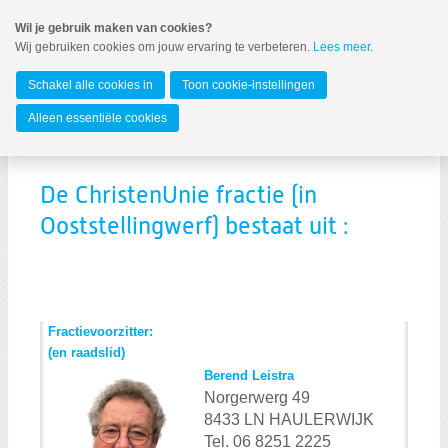
Spring
Wil je gebruik maken van cookies?
naar
Wij gebruiken cookies om jouw ervaring te verbeteren.
Lees meer
.
MENU
Spring
naar
De Stellingwerven
de
Schakel alle cookies in
Toon cookie-instellingen
inhoud
Spring
Alleen essentiële cookies
naar
Fractie samenstelling
het
hoofdmenu
De ChristenUnie fractie (in
Fractie samenstelling
Ooststellingwerf) bestaat uit :
Resultaten fractie in Ooststellingwerf
Nieuws
Fractievoorzitter:
(en raadslid)
Berend Leistra
Norgerwerg 49
8433 LN HAULERWIJK
Tel. 06 8251 2225