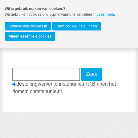
Spring
Wil je gebruik maken van cookies?
naar
Wij gebruiken cookies om jouw ervaring te verbeteren.
Lees meer
.
MENU
Spring
naar
De Stellingwerven
de
Schakel alle cookies in
Toon cookie-instellingen
inhoud
Spring
Alleen essentiële cookies
naar
Zoekpagina
het
hoofdmenu
Zoek
destellingwerven.christenunie.nl
Binnen het
domein christenunie.nl
Zoeken:
Zoeken