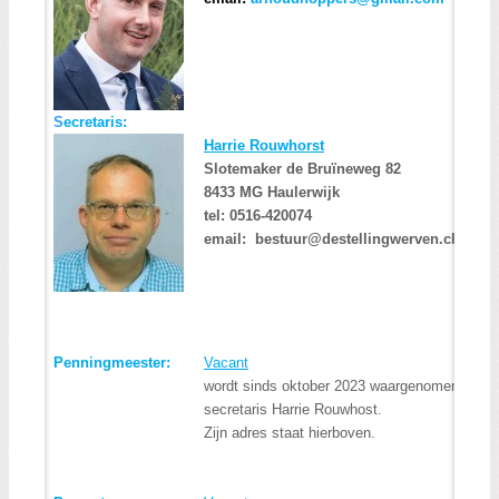
Zoeken:
Zoeken
S
ecre
taris:
Harrie Rouwhorst
Slotemaker de Bruïneweg 82
8433 MG Haulerwijk
tel: 0516-420074
email: bestuur@destellingwerven.christen
Penningmeester
:
Vacant
wordt sinds oktober 2023 waargenomen door 
secretaris Harrie Rouwhost.
Zijn adres staat hierboven.