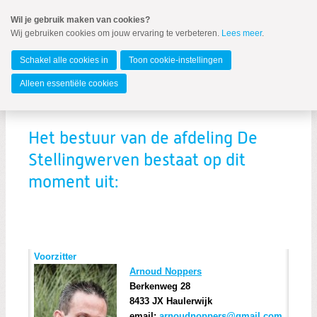
Spring
Wil je gebruik maken van cookies?
naar
Wij gebruiken cookies om jouw ervaring te verbeteren.
Lees meer
.
MENU
Spring
naar
De Stellingwerven
de
Schakel alle cookies in
Toon cookie-instellingen
inhoud
Spring
Alleen essentiële cookies
naar
Bestuur
het
hoofdmenu
Geschiedenis
Het bestuur van de afdeling De
Bestuur
Stellingwerven bestaat op dit
Vergaderstukken
moment uit:
Word lid
Voorzitter
Arnoud Noppers
Berkenweg 28
8433 JX Haulerwijk
email:
arnoudnoppers@gmail.com