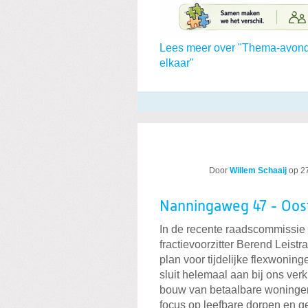
Lees meer over "Thema-avond
elkaar"
Door
Willem Schaaij
op
2
Nanningaweg 47 - Oos
In de recente raadscommissie 
fractievoorzitter Berend Leis
plan voor tijdelijke flexwoni
sluit helemaal aan bij ons ver
bouw van betaalbare woningen 
focus op leefbare dorpen en 