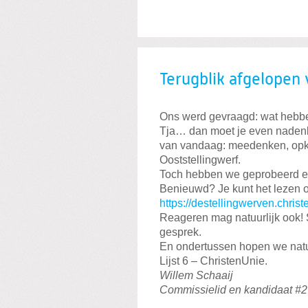
Terugblik afgelopen 
Ons werd gevraagd: wat hebben
Tja… dan moet je even nadenk
van vandaag: meedenken, opko
Ooststellingwerf.
Toch hebben we geprobeerd er
Benieuwd? Je kunt het lezen 
https://destellingwerven.chris
Reageren mag natuurlijk ook! 
gesprek.
En ondertussen hopen we natuu
Lijst 6 – ChristenUnie.
Willem Schaaij
Commissielid en kandidaat #2