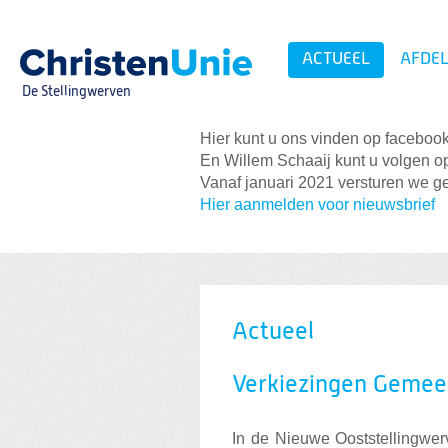
Spring
naar
Spring
ACTUEEL
AFDEL
naar
de
De Stellingwerven
inhoud
Spring
naar
Hier kunt u ons vinden op faceboo
het
Zoeken:
En Willem Schaaij kunt u volgen op
hoofdmenu
Vanaf januari 2021 versturen we ge
Hier aanmelden voor nieuwsbrief
Actueel
Verkiezingen Gemeen
In de Nieuwe Ooststellingwer