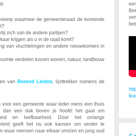
d:
ee
Ber
ver
derwerp waarmee de gemeenteraad de komende
bet
t?
tij zich van de andere partijen?
lkaar krijgen als u in de raad komt?
ng van vluchtelingen en andere nieuwkomers in
uimte verdelen tussen wonen, natuur, landbouw
den van
Berend Leistra
, lijsttrekker namens de
htt
fea
in voor een gemeente waar ieder mens een thuis
 dan een dak boven je hoofd: het gaat om
rheid en leefbaarheid. Door het onlangs
eleid geeft het nu ook kansen om verder te
n waar mensen naar elkaar omzien en jong oud