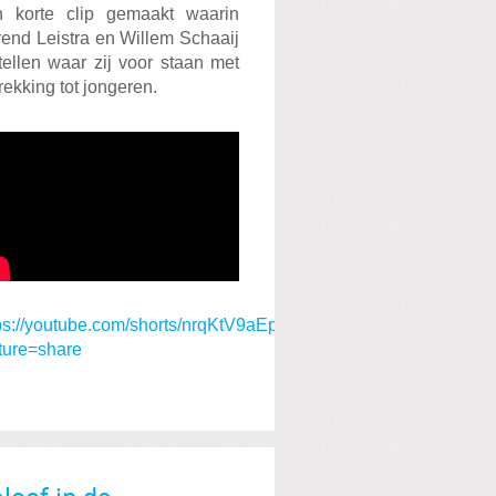
n korte clip gemaakt waarin
end Leistra en Willem Schaaij
tellen waar zij voor staan met
rekking tot jongeren.
ps://youtube.com/shorts/nrqKtV9aEps?
ture=share