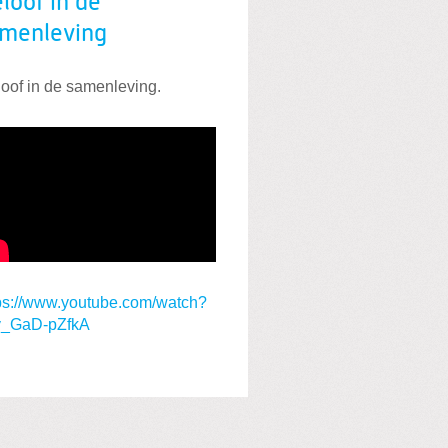
loof in de
menleving
oof in de samenleving.
ps://www.youtube.com/watch?
y_GaD-pZfkA