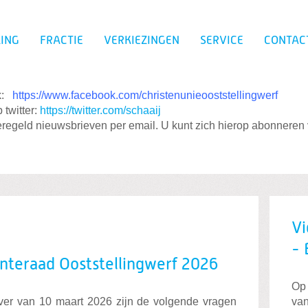
ING
FRACTIE
VERKIEZINGEN
SERVICE
CONTAC
k:
https://www.facebook.com/christenunieooststellingwerf
 twitter:
https://twitter.com/schaaij
Zoeken
regeld nieuwsbrieven per email. U kunt zich hierop abonneren 
Vi
- 
teraad Ooststellingwerf 2026
Op
ver van 10 maart 2026 zijn de volgende vragen
van