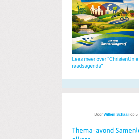
Lees meer over "ChristenUni
raadsagenda"
Door
Willem Schaaij
op
5
Thema-avond Samenlev